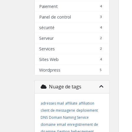
Paiement
4
Panel de control
3
sécurité
4
Serveur
2
Services
2
Sites Web
4
Wordpress
5
Nuage de tags
adresses mail
affiliate
affiliation
client de messagerie
deploiement
DNS
Domain Naming Service
domaine
email
enregistrement de
doamine
Gestion
hebergement