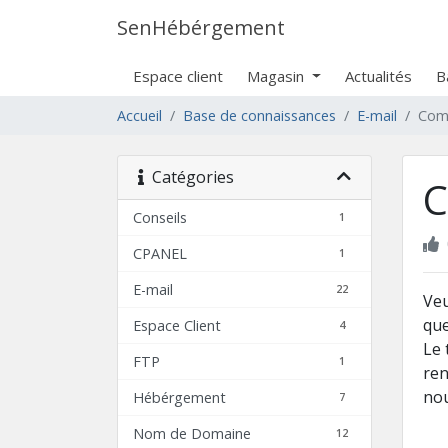
SenHébérgement
Espace client
Magasin
Actualités
B
Accueil
Base de connaissances
E-mail
Comm
Catégories
C
Conseils
1
CPANEL
1
E-mail
22
Veu
que
Espace Client
4
Le 
FTP
1
ren
no
Hébérgement
7
Nom de Domaine
12