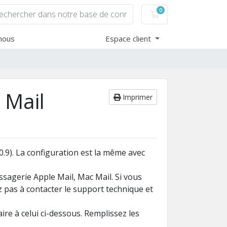
0
Votre panier
nous
Espace client
 Mail
Imprimer
0.9
). La configuration est la même avec
ssagerie
Apple Mail,
Mac Mail
.
Si
vous
z pas à
contacter le support technique et
ire à celui
ci-dessous.
Remplissez
les