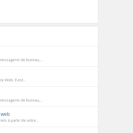
messagerie de bureau,...
e Web. Il est...
messagerie de bureau,...
r web
ls à partir de votre...