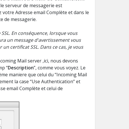
le
serveur de messagerie est
z votre
Adresse email Complète et d
ans
le
te de messagerie
.
e SSL.
En conséquence, lorsque
vous
aura
un message d'avertissement
vous
r
un certificat SSL
. Dans ce cas, je vous
ncoming Mail server
,ici,
nous devons
mp “
Description
”,
comme vous voyez
.
Le
ême maniere que celui du
“Incoming Mail
lement
la case “Use Authentication
”
et
se email Complète
et
celui
de