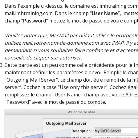
Dans
l'exemple ci-dessus
,
le domaine est
imhtraining.com
mail.imhtraining.com
.
Dans le
champ “
User Name
”,
mette
champ “
Password
” mettez le mot de passe
de votre comp
Veuillez noter que
,
MacMail
par défaut
utilise le protocol
utilisez
mail.votre-nom-de-domaine.com
avec
IMAP
, il y 
demandant si
vous souhaitez faire confiance
et d'accepte
conseille de
cliquer sur autoriser
.
Cette partie est un peu comme celle précédente
pour
le
I
maintenant définir les
paramètres d'envoi
.
Remplir le
cha
“Outgoing Mail Server”, ce
champ doit
être rempli
de la m
server”.
Cochez la case
“Use only this server”.
Cochez éga
remplissez le champ “User Name
”
champ
avec
votre
Adres
“Password
” avec le
mot de passe du compte
.