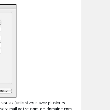
s voulez
(utile
si
vous avez plusieurs
sera
mail.votre-nom-de-domaine.com
.