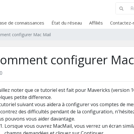
ase de connaissances
État du réseau
Affiliés
Contactez-
ent configurer Mac Mail
omment configurer Mac
0
illez noter que
c
e tutoriel
est fait pour
Mavericks (
version
1
lques petite difference.
tutoriel suivant
vous aidera à
configurer vos comptes de me
contrez des difficultés pendant de la
configuration
, n'hésite
us pouvons
vous aider davantage
.
Lorsque vous
ouvrez
MacMail
, vous verrez
un
écran simila
champs demandées et
cliquez sur Continuer
.