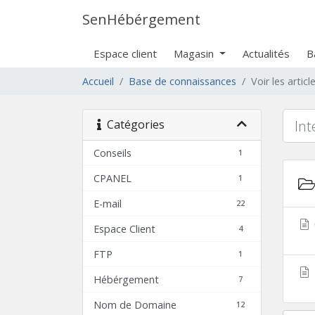
SenHébérgement
Espace client
Magasin
Actualités
B
Accueil
Base de connaissances
Voir les arti
Catégories
Conseils
1
CPANEL
1
E-mail
22
Espace Client
4
FTP
1
Hébérgement
7
Nom de Domaine
12