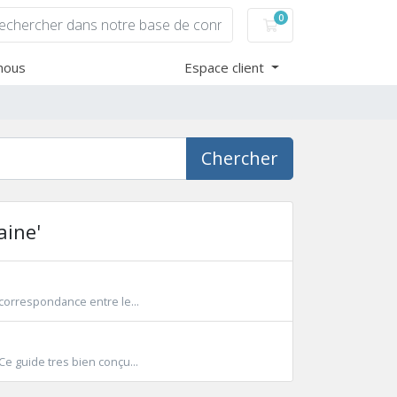
0
Votre panier
nous
Espace client
Chercher
aine'
correspondance entre le...
 guide tres bien conçu...