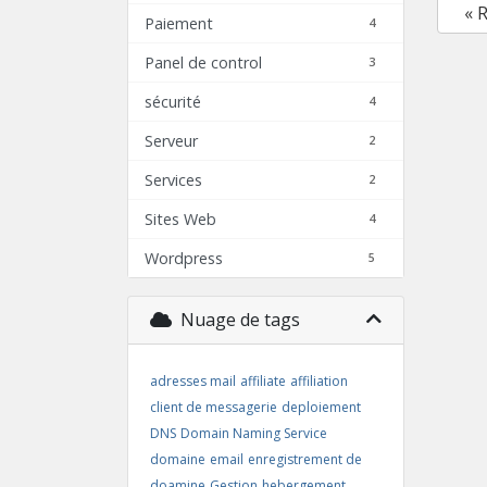
« 
Paiement
4
Panel de control
3
sécurité
4
Serveur
2
Services
2
Sites Web
4
Wordpress
5
Nuage de tags
adresses mail
affiliate
affiliation
client de messagerie
deploiement
DNS
Domain Naming Service
domaine
email
enregistrement de
doamine
Gestion
hebergement