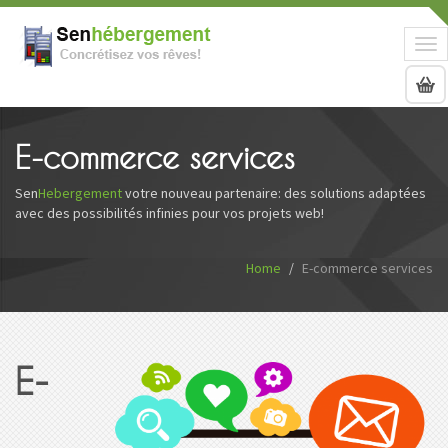
Tog
nav
E-commerce services
Sen
Hebergement
votre nouveau partenaire: des solutions adaptées
avec des possibilités infinies pour vos projets web!
Home
E-commerce services
E-