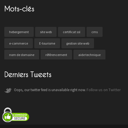
Mots-clés
hebergement
site web
certificat ssl
cms
e-commerce
E-tourisme
gestion site web
nom de domaine
référencement
aide technique
Derniers Tweets
Follow us on Twitter
Oops, our twitter feed is unavailable right now.