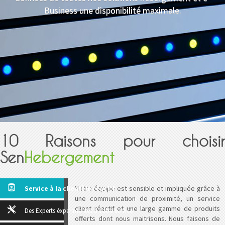
Business une disponibilité maximale.
10 Raisons pour choisir
Sen
Hebergement
(active tab)
Notre équipe est sensible et impliquée grâce à
Service à la clientèle réactif
une communication de proximité, un service
client réactif et une large gamme de produits
Des Experts éxperimentès à votre service
offerts dont nous maitrisons. Nous faisons de