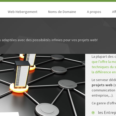
Web Hebergement
Noms de Domaine
A propos
Aff
 adaptées avec des possibilités infinies pour vos projets web!
La plupart des 
que l’offre la 
techniques du s
la différence e
Le serveur déd
projets web
(
communication 
entreprise,...).
Ce genre d'offr
les Entrep