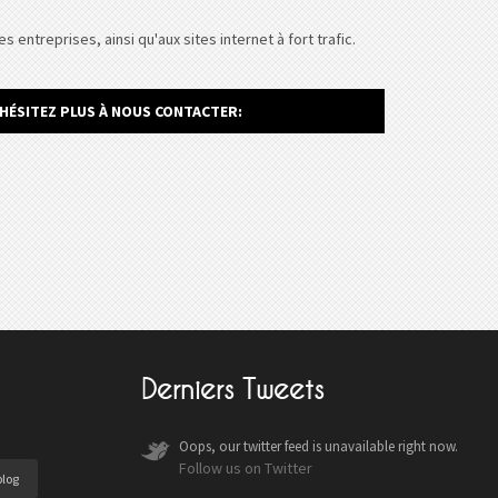
treprises, ainsi qu'aux sites internet à fort trafic.
'HÉSITEZ PLUS À NOUS CONTACTER:
Derniers Tweets
Oops, our twitter feed is unavailable right now.
Follow us on Twitter
blog