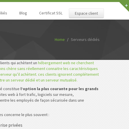
iliés
Blog
Certificat SSL
Espace client
Home
Serveurs dédiés
clients qui achètent un
hébergement web ne cherchent
moins chère sans réellement connaitre les caractéristiques
erveur qu’il achètent. ces clients ignorent complétement
ntre un serveur dédié et un serveur mutualisé.
ié constitue
l’option la plus courante pour les grands
sites web à fort trafic, logiciels sur mesure,
entre les employés de façon sécurisée dans une
es concerne le plus souvent :
rise privées