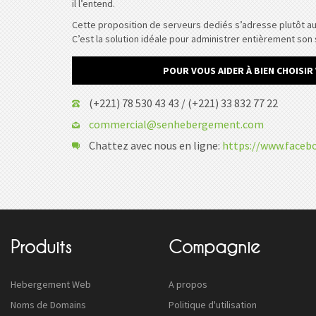
il l’entend.
Cette proposition de serveurs dediés s’adresse plutôt au
C’est la solution idéale pour administrer entièrement son 
POUR VOUS AIDER À BIEN CHOISI
(+221) 78 530 43 43 / (+221) 33 832 77 22
commercial@senhebergement.com
Chattez avec nous en ligne:
https://www.face
Produits
Compagnie
Hebergement Web
A propos
Noms de Domains
Politique d'utilisation