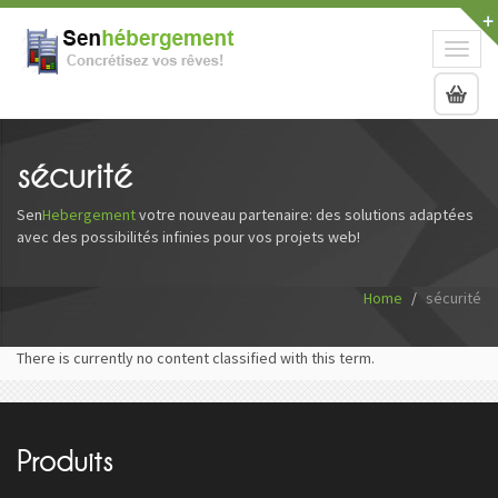
Toggl
naviga
sécurité
Sen
Hebergement
votre nouveau partenaire: des solutions adaptées
avec des possibilités infinies pour vos projets web!
Home
sécurité
There is currently no content classified with this term.
Produits