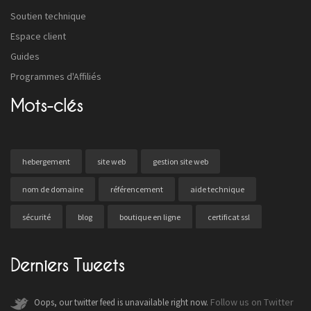
Soutien technique
Espace client
Guides
Programmes d'Affiliés
Mots-clés
hebergement
site web
gestion site web
nom de domaine
référencement
aide technique
sécurité
blog
boutique en ligne
certificat ssl
Derniers Tweets
Follow us on Twitter
Oops, our twitter feed is unavailable right now.