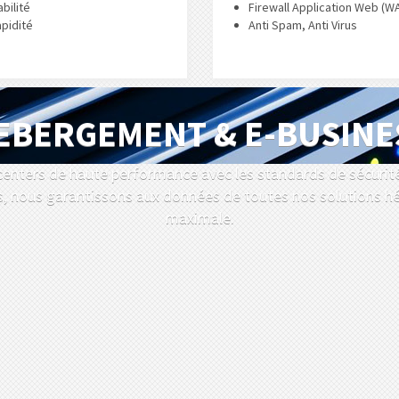
abilité
Firewall Application Web (W
pidité
Anti Spam, Anti Virus
EBERGEMENT & E-BUSINE
enters de haute performance avec les standards de sécurité
, nous garantissons aux données de toutes nos solutions hé
maximale.