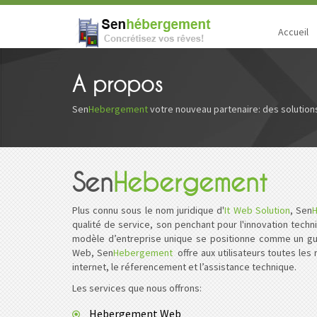
Accueil
A propos
Sen
Hebergement
votre nouveau partenaire: des solutions
Sen
Hebergement
Plus connu sous le nom juridique d'
It Web Solution
, Sen
qualité de service, son penchant pour l'innovation techn
modèle d’entreprise unique se positionne comme un guic
Web, Sen
Hebergement
offre aux utilisateurs toutes le
internet, le réferencement et l’assistance technique.
Les services que nous offrons:
Hebergement Web