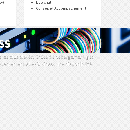
AF)
Live chat
Conseil et Accompagnement
SS
 les plus élevés. Grâce à l‘hébergement géo-
bergement et e-Business une disponibilité