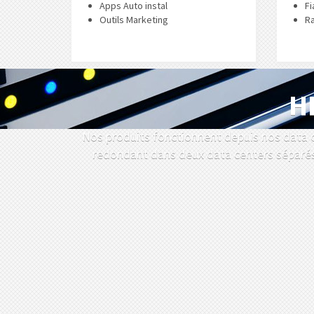
Apps Auto instal
Fi
Outils Marketing
Ra
H
Nos produits fonctionnent depuis nos data c
redondant dans deux data centers séparés