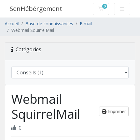
0
SenHébérgement
Votre panier
Accueil
Base de connaissances
E-mail
Webmail SquirrelMail
Catégories
Webmail
SquirrelMail
Imprimer
0